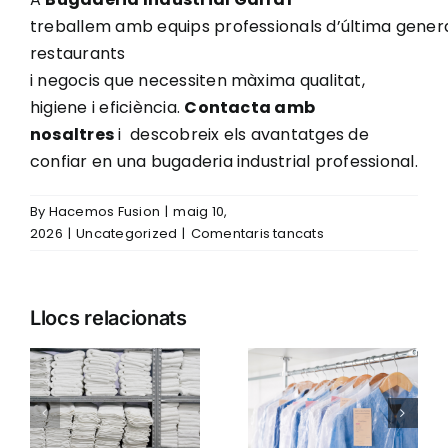
treballem amb equips professionals d’última generac
restaurants
i negocis que necessiten màxima qualitat,
higiene i eficiència.
Contacta amb
nosaltres
i descobreix els avantatges de
confiar en una bugaderia industrial professional.
By
Hacemos Fusion
|
maig 10,
a
2026
|
Uncategorized
|
Comentaris tancats
Diferències
tècniques
entre
Llocs relacionats
una
rentadora
industrial
Serveis que
Protocols
e
i
ofereix una
d’higiene en
una
bugaderia
el rentat
domèstica
s
industrial en
industrial de